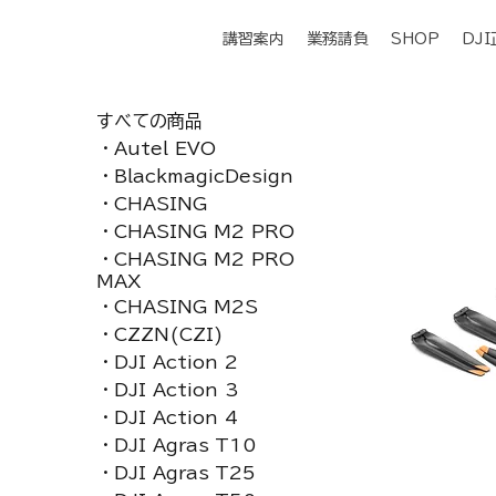
講習案内
業務請負
SHOP
DJ
すべての商品
・Autel EVO
・BlackmagicDesign
・CHASING
・CHASING M2 PRO
・CHASING M2 PRO
MAX
・CHASING M2S
・CZZN(CZI)
・DJI Action 2
・DJI Action 3
・DJI Action 4
・DJI Agras T10
・DJI Agras T25