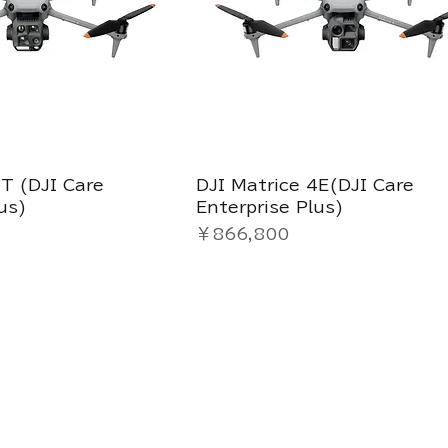
4T (DJI Care
DJI Matrice 4E(DJI Care
us)
Enterprise Plus)
価格
￥866,800