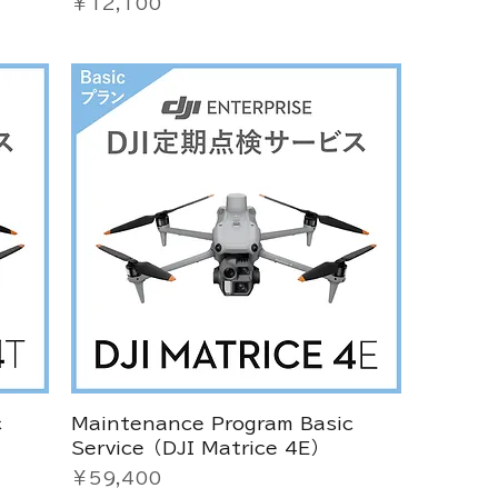
価格
￥12,100
c
Maintenance Program Basic
Service（DJI Matrice 4E）
価格
￥59,400