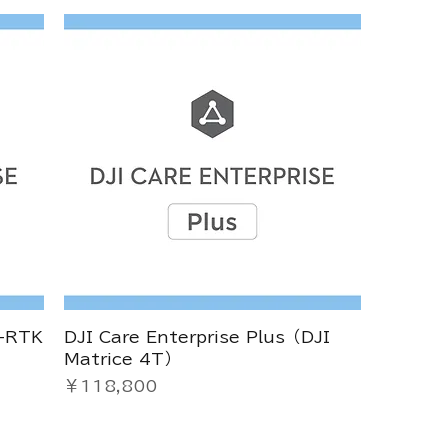
D-RTK
DJI Care Enterprise Plus（DJI
Matrice 4T）
価格
￥118,800