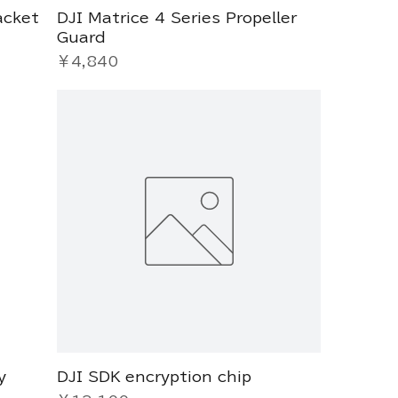
acket
DJI Matrice 4 Series Propeller
Guard
価格
￥4,840
y
DJI SDK encryption chip