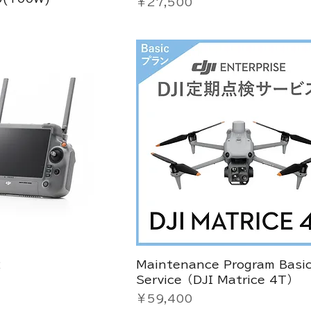
価格
￥27,500
2
Maintenance Program Basi
Service（DJI Matrice 4T）
価格
￥59,400