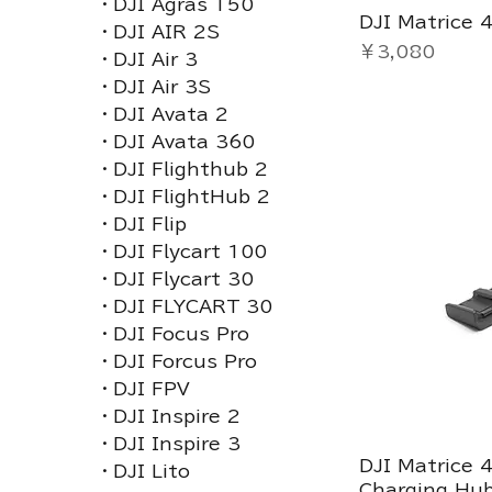
・DJI Agras T50
DJI Matric
・DJI AIR 2S
価格
￥3,080
・DJI Air 3
・DJI Air 3S
・DJI Avata 2
・DJI Avata 360
・DJI Flighthub 2
・DJI FlightHub 2
・DJI Flip
・DJI Flycart 100
・DJI Flycart 30
・DJI FLYCART 30
・DJI Focus Pro
・DJI Forcus Pro
・DJI FPV
・DJI Inspire 2
・DJI Inspire 3
DJI Matrice 4
・DJI Lito
Charging Hu