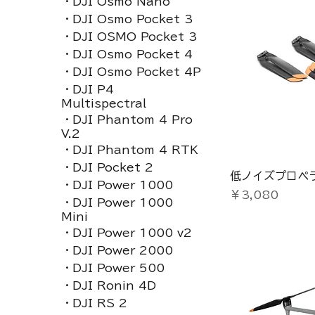
・DJI Osmo Nano
・DJI Osmo Pocket 3
・DJI OSMO Pocket 3
・DJI Osmo Pocket 4
・DJI Osmo Pocket 4P
・DJI P4
Multispectral
・DJI Phantom 4 Pro
V.2
・DJI Phantom 4 RTK
・DJI Pocket 2
低ノイズプロペ
・DJI Power 1000
価格
￥3,080
・DJI Power 1000
Mini
・DJI Power 1000 v2
・DJI Power 2000
・DJI Power 500
・DJI Ronin 4D
・DJI RS 2