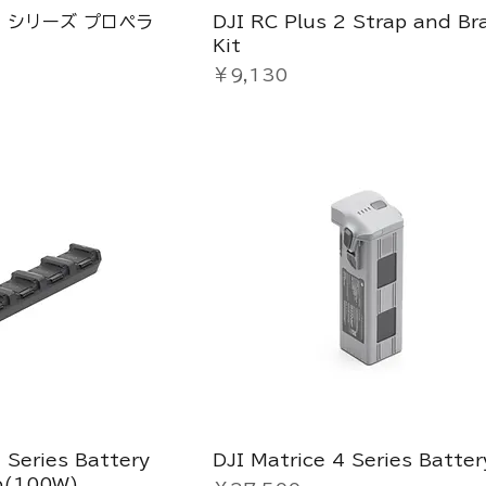
e 4 シリーズ プロペラ
DJI RC Plus 2 Strap and Br
Kit
価格
￥9,130
 Series Battery
DJI Matrice 4 Series Batter
b(100W)