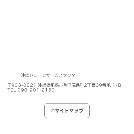
DJI Dock 3による遠隔監視・自動運用
デモフライトを実施しました【山口県阿
武郡阿武町】
沖縄ドローンサービスセンター
〒903-0821 沖縄県那覇市首里儀保町2丁目39番地 1-Ｂ
TEL 098-901-2130