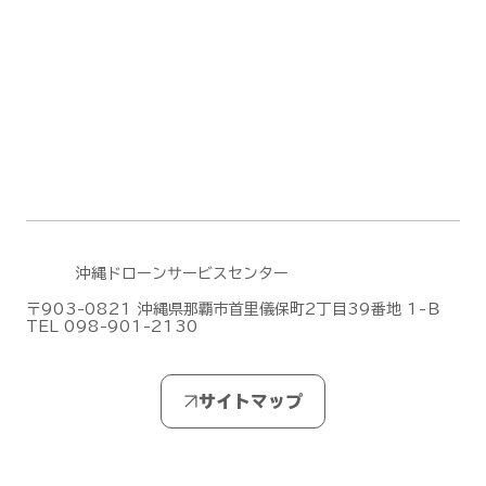
無人航空機操縦士試験の合格発表【ドロ
ーン国家ライセンス(資格)】
(2026/7/28)
沖縄ドローンサービスセンター
〒903-0821 沖縄県那覇市首里儀保町2丁目39番地 1-Ｂ
TEL 098-901-2130