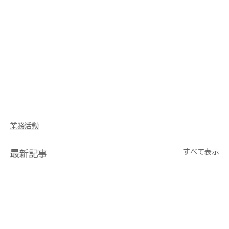
元 モデリング マターポート 点群 鉄塔 橋梁 屋根 
煙突 不動産 賃貸 建設 建築 リフォーム 美術 展示 
博物館 商業 観光 教育 ウェディング 前撮り 鳥獣 
害獣 調査 水中ドローン ダム 法面 i-con アイコ
ン 土木 浚渫 舗装 土工 3次元 解体 ヒラオカBIM 
CIM CAD M300 M210 M600 Phantom 
Mavic Inspire EVO H20 P1 L1 X7 X5S 管
理 Metashape Pix4d sfm BLK360 
RTC360 Leica ライカ UAV UAS RTK 撮影
業務活動
すべて表示
最新記事