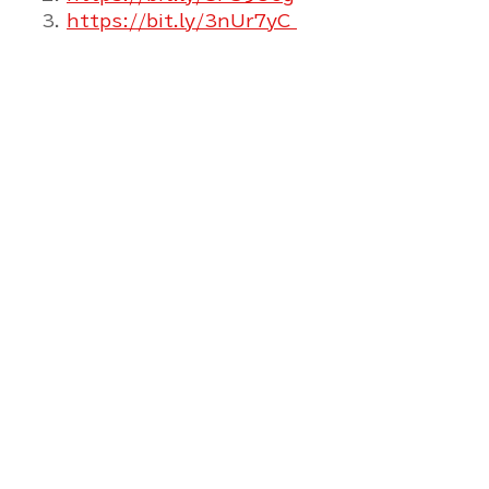
3. 
https://bit.ly/3nUr7yC 
島根ドローン JUIDA DJI ドローン スクール 空
撮 測量 計測 点検 検査 インフラ 建物 外壁 赤外
線 動画 写真 3D VR AR MR MATTERPORT 
レーザースキャナ パノラマ 360 島根 鳥取 米子 
境港 大山 松江 出雲 大田 雲南 飯南 奥出雲 江津 
浜田 益田 津和野 隠岐 山陰 水中ドローン 3D 三次