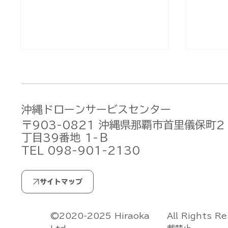
沖縄ドローンサービスセンター
〒903-0821 沖縄県那覇市首里儀保町2
丁目39番地 1-Ｂ
TEL 098-901-2130
北大東村様へ赤外線カメラ搭
DJI 
載ドローンを納入！鳥害対策
視・自
＆多角的活用に向けた調査飛
実施し
行を実施しました[DJI
阿武町
All Rights R
©2020-2025 Hiraoka
Matrice 4T]