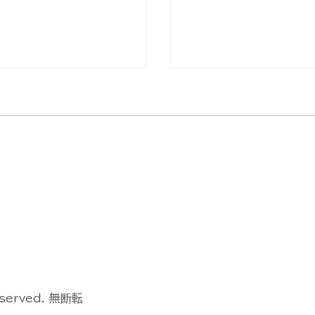
Dock 3による遠隔監
DJI FlyCart 100/
動運用デモフライトを
3デモフライトイベン
ました【山口県阿武郡
催しました【島根県出
】
eserved. 無断転