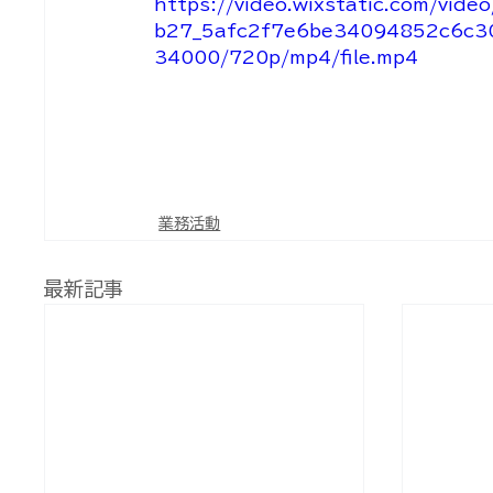
https://video.wixstatic.com/vide
b27_5afc2f7e6be34094852c6c3
34000/720p/mp4/file.mp4
業務活動
最新記事