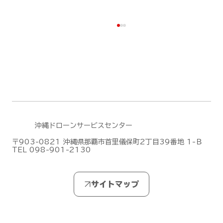
沖縄ドローンサービスセンター
〒903-0821 沖縄県那覇市首里儀保町2丁目39番地 1-Ｂ
DJIがMic Mini シリーズの新作「DJI
TEL 098-901-2130
Mic Mini 2S」を発表しました！