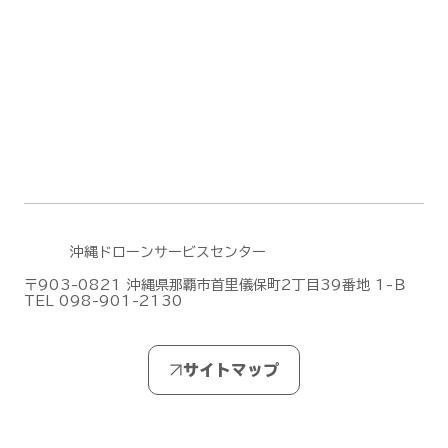
無人航空機操縦士試験の合格発表【ドロ
ーン国家ライセンス(資格)】
(2026/7/28)
沖縄ドローンサービスセンター
〒903-0821 沖縄県那覇市首里儀保町2丁目39番地 1-Ｂ
TEL 098-901-2130