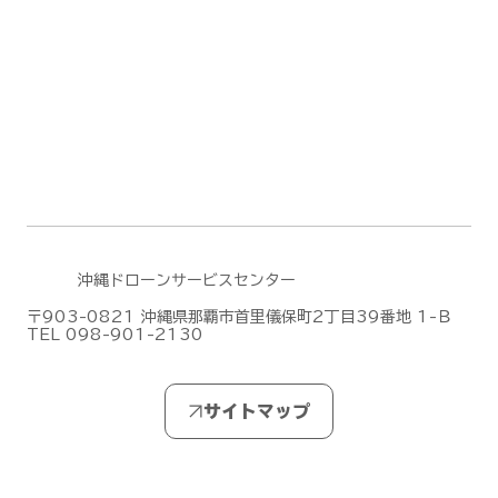
DJI Dock 3による遠隔監視・自動運用
デモフライトを実施しました【山口県阿
武郡阿武町】
沖縄ドローンサービスセンター
〒903-0821 沖縄県那覇市首里儀保町2丁目39番地 1-Ｂ
TEL 098-901-2130