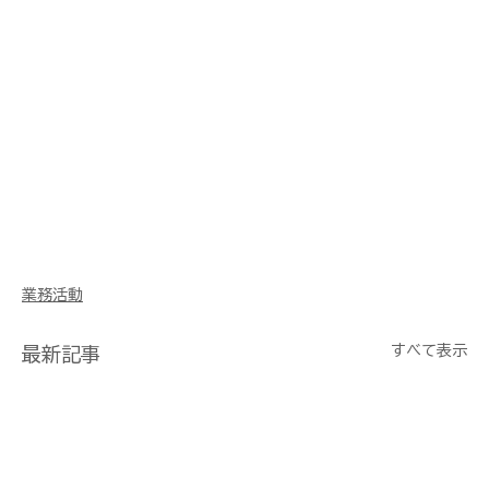
境港 大山 松江 出雲 大田 雲南 飯南 奥出雲 江津 
浜田 益田 津和野 隠岐 山陰 水中ドローン 3D 三次
元 モデリング マターポート 点群 鉄塔 橋梁 屋根 
煙突 不動産 賃貸 建設 建築 リフォーム 美術 展示 
博物館 商業 観光 教育 ウェディング 前撮り 鳥獣 
害獣 調査 水中ドローン ダム 法面 i-con アイコ
ン 土木 浚渫 舗装 土工 3次元 解体 ヒラオカBIM 
CIM CAD M300 M210 M600 Phantom 
Mavic Inspire EVO H20 P1 L1 X7 X5S 管
理 Metashape Pix4d sfm BLK360 
RTC360 Leica ライカ UAV UAS RTK 撮影
業務活動
すべて表示
最新記事