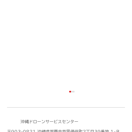
沖縄ドローンサービスセンター
〒903-0821 沖縄県那覇市首里儀保町2丁目39番地 1-Ｂ