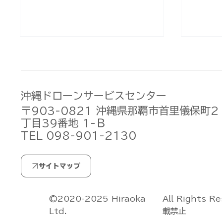
沖縄ドローンサービスセンター
〒903-0821 沖縄県那覇市首里儀保町2
丁目39番地 1-Ｂ
TEL 098-901-2130
無人航空機操縦士試験の合格
無人航
発表【ドローン国家ライセン
発表【
ス(資格)】(2026/7/29)
ス(資格
All Rights R
©2020-2025 Hiraoka
載禁止
Ltd.