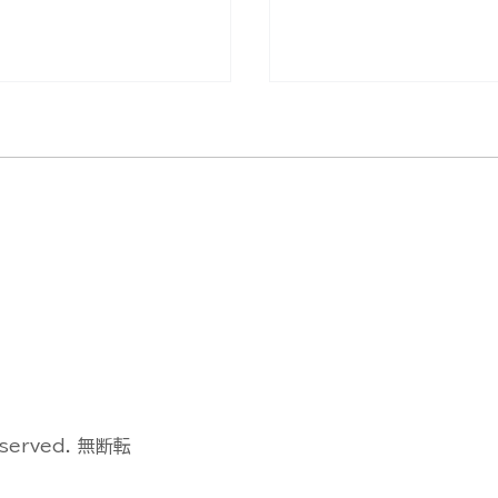
空機操縦士試験の合格
無人航空機操縦士試験
ドローン国家ライセン
発表【ドローン国家ラ
)】(2026/7/28)
ス(資格)】(2026/7
eserved. 無断転