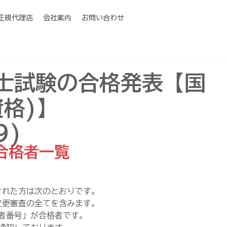
I正規代理店
会社案内
お問い合わせ
士試験の合格発表【国
格)】
9)
合格者一覧
された方は次のとおりです。
変更審査の全てを含みます。
者番号」が合格者です。