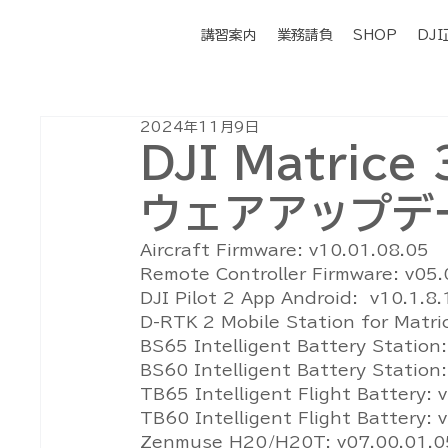
講習案内
業務請負
SHOP
DJ
2024年11月9日
DJI Matric
ウェアアップデー
Aircraft Firmware: v10.01.08.05
Remote Controller Firmware: v05
DJI Pilot 2 App Android:  v10.1.8
D-RTK 2 Mobile Station for Matric
BS65 Intelligent Battery Station
BS60 Intelligent Battery Station
TB65 Intelligent Flight Battery: 
TB60 Intelligent Flight Battery: 
Zenmuse H20/H20T: v07.00.01.0