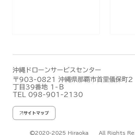
沖縄ドローンサービスセンター
〒903-0821 沖縄県那覇市首里儀保町2
丁目39番地 1-Ｂ
TEL 098-901-2130
無人航空機操縦士試験の合格
無人航
発表【ドローン国家ライセン
発表【
ス(資格)】(2026/7/29)
ス(資格
All Rights R
©2020-2025 Hiraoka