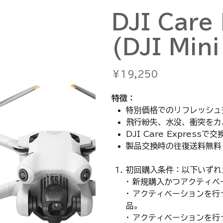
DJI Care
(DJI Mini
価
￥19,250
格
特徴：
特別価格でのリフレッシュ
飛行紛失、水没、衝突をカ
DJI Care Express
製品交換時の往復送料無料
初回購入条件：以下いずれ
· 新規購入かつアクティ
· アクティベーションを
品。
· アクティベーションを