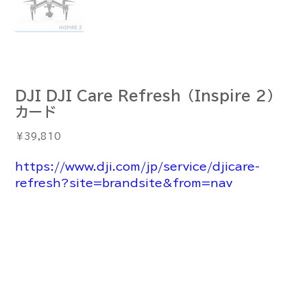
DJI DJI Care Refresh（Inspire 2）
カード
価
￥39,810
格
https://www.dji.com/jp/service/djicare-
refresh?site=brandsite&from=nav