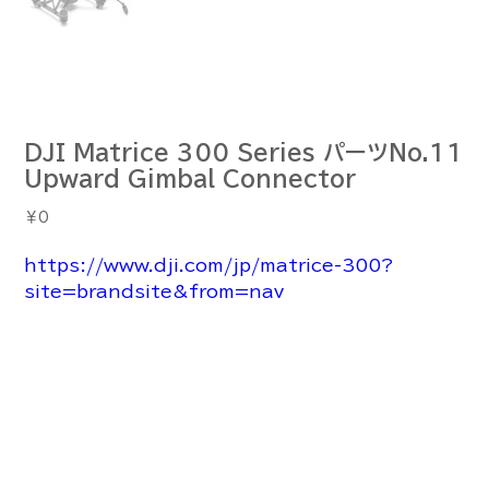
DJI Matrice 300 Series パーツNo.11
Upward Gimbal Connector
価
￥0
格
https://www.dji.com/jp/matrice-300?
site=brandsite&from=nav