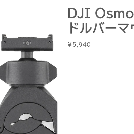
DJI Osm
ドルバーマ
価
￥5,940
格