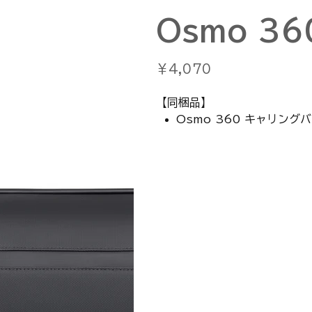
Osmo 3
価
￥4,070
格
【同梱品】
Osmo 360 キャリング