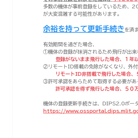
多数の機体が事前登録をしているため、202
が大変混雑する可能性があります。
余裕を持って更新手続き
を済
有効期間を過ぎた場合、
①機体の登録が抹消されるため飛行が出来
登録がないまま飛行した場合、１年
②リモートID搭載の免除がなくなり、外
リモートID非搭載で飛行した場合、
③許可承認をあらためて取得する必要があ
許可承認を得ず飛行した場合、５０
機体の登録更新手続きは、DIPS2.0ポ
https://www.ossportal.dips.mlit.g