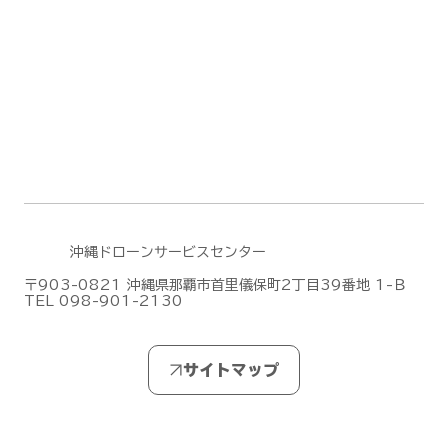
無人航空機操縦士試験の合格発表【ドロ
ーン国家ライセンス(資格)】
(2026/7/28)
沖縄ドローンサービスセンター
〒903-0821 沖縄県那覇市首里儀保町2丁目39番地 1-Ｂ
TEL 098-901-2130