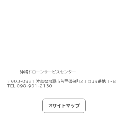
無人航空機操縦士試験の合格発表【ドロ
ーン国家ライセンス(資格)】
(2026/7/28)
沖縄ドローンサービスセンター
〒903-0821 沖縄県那覇市首里儀保町2丁目39番地 1-Ｂ
TEL 098-901-2130