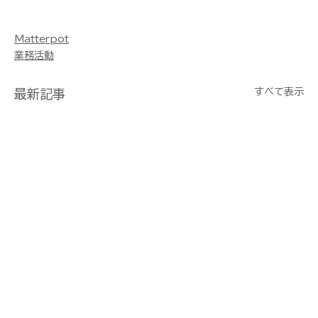
理 Metashape Pix4d sfm BLK360 
RTC360 Leica ライカ UAV UAS RTK 撮影
Matterpot
業務活動
すべて表示
最新記事