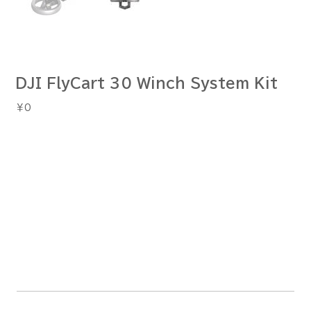
DJI FlyCart 30 Winch System Kit
価
￥0
格