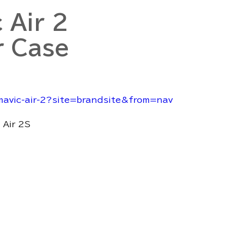
 Air 2
r Case
/mavic-air-2?site=brandsite&from=nav
Air 2S