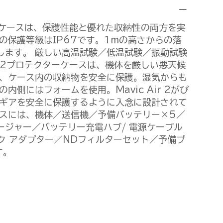
クターケースは、保護性能と優れた収納性の両方を実
の保護等級はIP67です。1mの高さからの落
します。 厳しい高温試験／低温試験／振動試験
ir 2プロテクターケースは、機体を厳しい悪天候
中、ケース内の収納物を安全に保護。湿気からも
内側にはフォームを使用。Mavic Air 2がぴ
らギアを安全に保護するように入念に設計されて
ースには、機体／送信機／予備バッテリー×5／
ージャー／バッテリー充電ハブ/ 電源ケーブル
ンク アダプター／NDフィルターセット／予備プ
す。