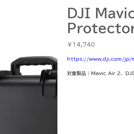
DJI Mavic
Protecto
価
￥14,740
格
https://www.dji.com/jp
対象製品：Mavic Air 2、DJI 