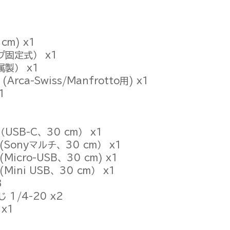
cm) x1
固定式） x1
製） x1
ca-Swiss/Manfrotto用) x1
1
SB-C、30 cm） x1
onyマルチ、30 cm） x1
cro-USB、30 cm) x1
ini USB、30 cm） x1
3
 1/4-20 x2
x1