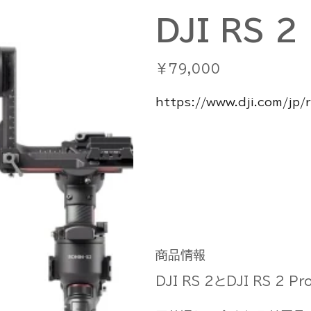
DJI RS 2
価
￥79,000
格
https://www.dji.com/jp
商品情報
DJI RS 2とDJI RS 2 P