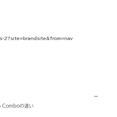
/rs-2?site=brandsite&from=nav
ro Comboの違い