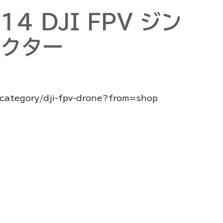
P14 DJI FPV ジン
テクター
p/category/dji-fpv-drone?from=shop