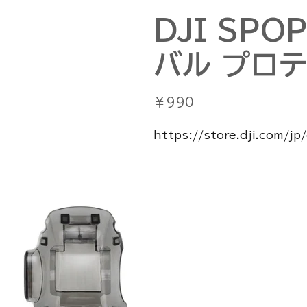
DJI SPO
バル プロ
価
￥990
格
https://store.dji.com/j