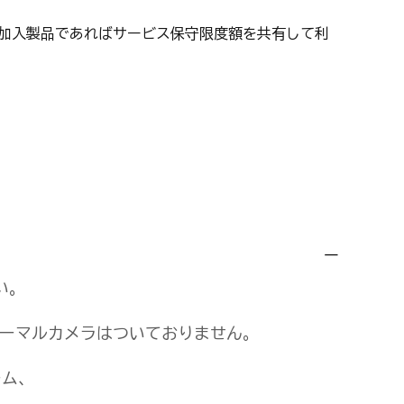
se Plus加入製品であればサービス保守限度額を共有して利
い。
サーマルカメラはついておりません。
ーム、