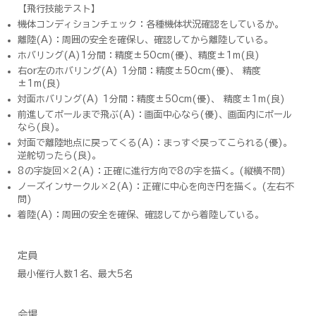
​【
飛行技能テスト
】
機体コンディションチェック：各種機体状況確認をしているか。
離陸(A)：周囲の安全を確保し、確認してから離陸している。
ホバリング(A)1分間：精度±50cm(優)、精度±1m(良)
右or左のホバリング(A) 1分間：精度±50cm(優)、 精度
±1m(良)
対面ホバリング(A) 1分間：精度±50cm(優)、 精度±1m(良)
前進してポールまで飛ぶ(A)：画面中心なら(優)、画面内にポール
なら(良)。
対面で離陸地点に戻ってくる(A)：まっすぐ戻ってこられる(優)。
逆舵切ったら(良)。
8の字旋回×2(A)：正確に進行方向で8の字を描く。(縦横不問)
ノーズインサークル×2(A)：正確に中心を向き円を描く。(左右不
問)
着陸(A)：周囲の安全を確保、確認してから着陸している。
定員
最小催行人数1名、最大5名
会場