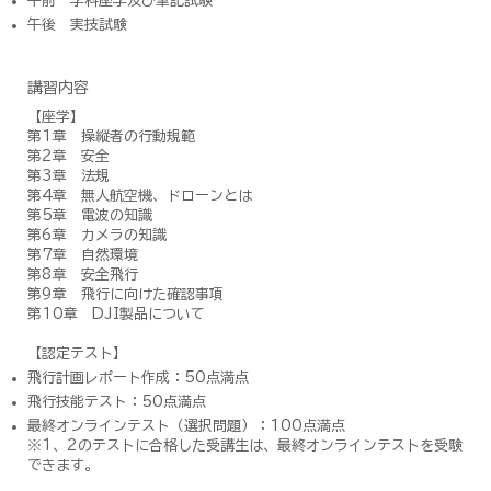
午前 学科座学及び筆記試験
​午後 実技試験
講習内容
​【
座学
】
​第1章 操縦者の行動規範
第2章 安全
第3章 法規
第4章 無人航空機、ドローンとは
第5章 電波の知識
第6章 カメラの知識
第7章 自然環境
第8章 安全飛行
第9章 飛行に向けた確認事項
第10章 DJI製品について
【
認定テスト
】
飛行計画レポート作成：50点満点
飛行技能テスト：50点満点
最終オンラインテスト（選択問題）：100点満点
※1、2のテストに合格した受講生は、最終オンラインテストを受験
できます。