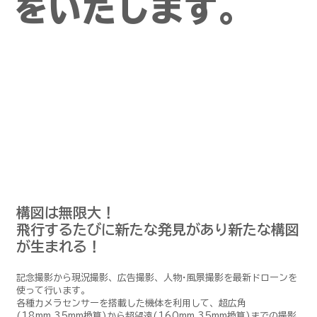
をいたします。
​​​構図は無限大！
飛行するたびに新たな発見があり新たな構図
が生まれる！
​記念撮影から現況撮影、広告撮影、人物･風景撮影を最新ドローンを
使って行います。
各種カメラセンサーを搭載した機体を利用して、超広角
(18mm,35mm換算)から超望遠(160mm,35mm換算)までの撮影